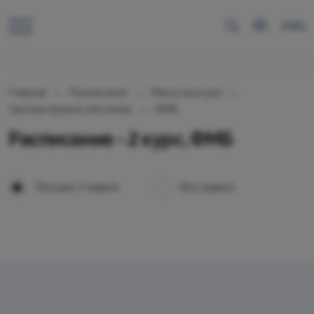
ENG
Главная
Расписание
Магистратура
Заочная форма обучения
ФМБ
Расписание - 2 курс, ФМБ
Текущие 2 недели
Все недели