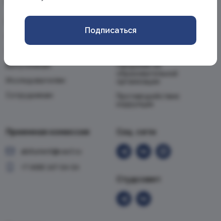
Информация
Академия
Школьникам
Об Академии
Подписаться
Абитуриентам
Новости
Студентам
Личный кабинет
Выпускникам
Сведения об
образовательной
Исследователям
организации
Сотрудникам
Противодействие
коррупции
Приемная комиссия
Cоц. сети
abiturient@vavt.ru
+7 (499) 147-54-54
Студсовет