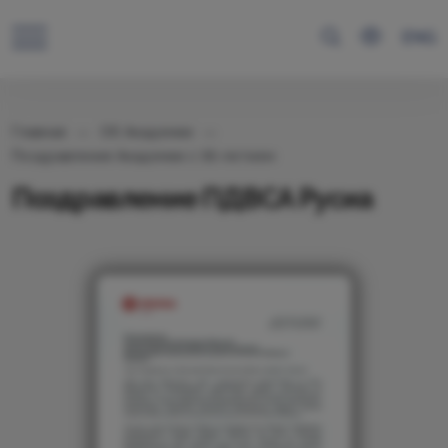
ENG
Главная
Об Академии
Поздравления Академии с 95-летием
Поздравление ПДВСА Русиа