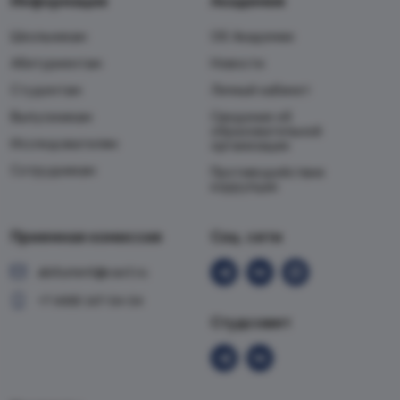
Информация
Академия
Школьникам
Об Академии
Абитуриентам
Новости
Студентам
Личный кабинет
Выпускникам
Сведения об
образовательной
Исследователям
организации
Сотрудникам
Противодействие
коррупции
Приемная комиссия
Cоц. сети
abiturient@vavt.ru
+7 (499) 147-54-54
Студсовет