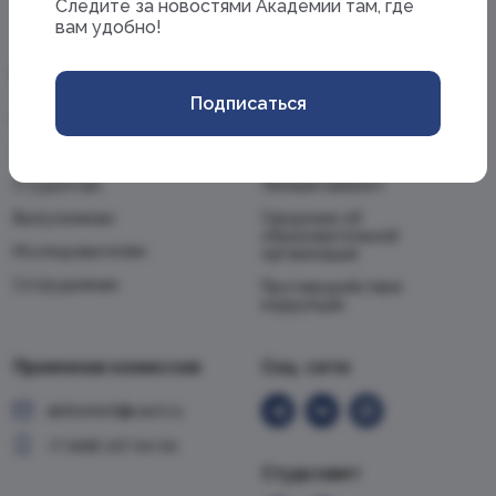
Cледите за новостями Академии там, где
вам удобно!
Информация
Академия
Подписаться
Школьникам
Об Академии
Абитуриентам
Новости
Студентам
Личный кабинет
Выпускникам
Сведения об
образовательной
Исследователям
организации
Сотрудникам
Противодействие
коррупции
Приемная комиссия
Cоц. сети
abiturient@vavt.ru
+7 (499) 147-54-54
Студсовет