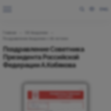
ENG
Главная
Об Академии
Поздравления Академии с 95-летием
Поздравление Советника
Президента Российской
Федерации А.Кобякова