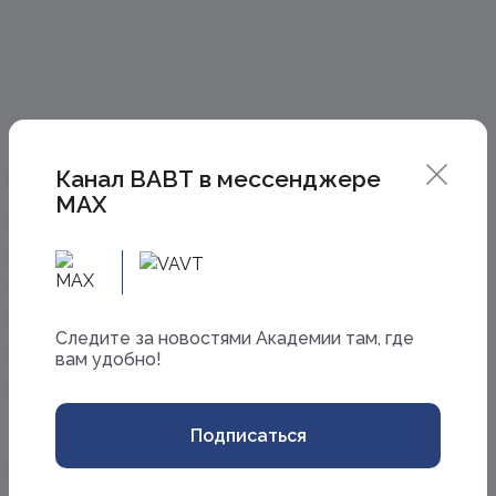
Канал ВАВТ в мессенджере
Информация
Академия
MAX
Школьникам
Об Академии
Абитуриентам
Новости
Студентам
Личный кабинет
Выпускникам
Сведения об
Cледите за новостями Академии там, где
образовательной
Исследователям
организации
вам удобно!
Сотрудникам
Противодействие
коррупции
Подписаться
Приемная комиссия
Cоц. сети