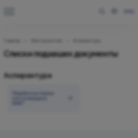
ENG
Главная
Абитуриентам
Аспирантура
Списки подавших документы
Аспирантура
Перейти на списки
поступающих в
ВАВТ