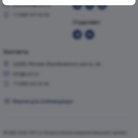
abiturient@vavt.ru
+7 (499) 147-54-54
Студсовет
Контакты
119285, Москва, Воробьевское шоссе, 6А
info@vavt.ru
+7 (499) 143-12-35
Версия для слабовидящих
© 1999-2026, VAVT.ru | Всероссийская академия внешней торговли